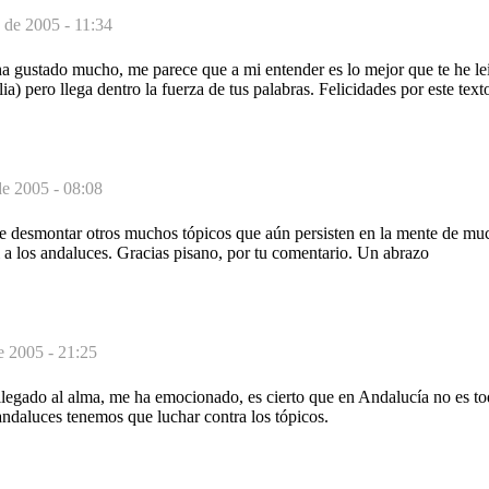
 de 2005 - 11:34
a gustado mucho, me parece que a mi entender es lo mejor que te he le
ia) pero llega dentro la fuerza de tus palabras. Felicidades por este tex
de 2005 - 08:08
ue desmontar otros muchos tópicos que aún persisten en la mente de mu
 a los andaluces. Gracias pisano, por tu comentario. Un abrazo
e 2005 - 21:25
egado al alma, me ha emocionado, es cierto que en Andalucía no es tod
ndaluces tenemos que luchar contra los tópicos.