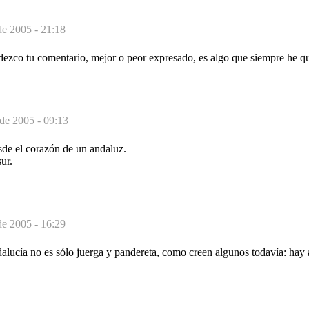
de 2005 - 21:18
adezco tu comentario, mejor o peor expresado, es algo que siempre he q
 de 2005 - 09:13
sde el corazón de un andaluz.
ur.
de 2005 - 16:29
dalucía no es sólo juerga y pandereta, como creen algunos todavía: hay