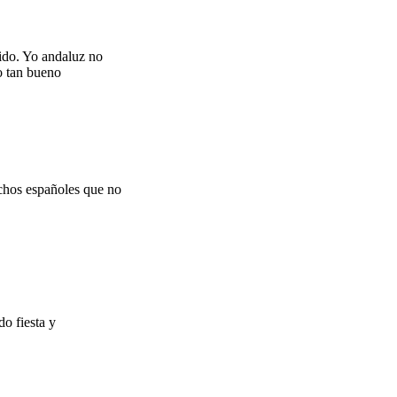
ido. Yo andaluz no
to tan bueno
chos españoles que no
o fiesta y