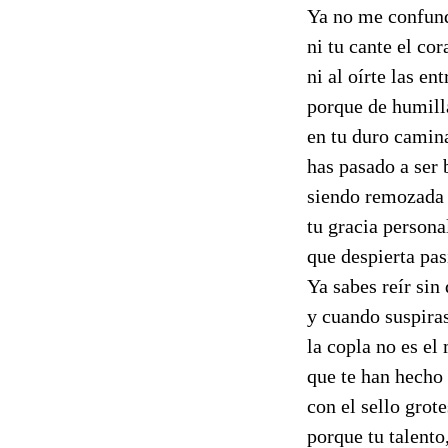
Ya no me confund
ni tu cante el co
ni al oírte las e
porque de humill
en tu duro camina
has pasado a ser 
siendo remozada 
tu gracia persona
que despierta pa
Ya sabes reír sin
y cuando suspira
la copla no es el
que te han hech
con el sello grot
porque tu talento,