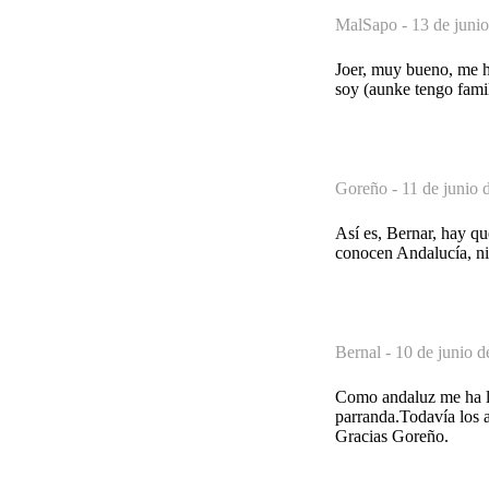
MalSapo -
13 de junio
Joer, muy bueno, me h
soy (aunke tengo famil
Goreño -
11 de junio 
Así es, Bernar, hay q
conocen Andalucía, ni
Bernal -
10 de junio d
Como andaluz me ha ll
parranda.Todavía los a
Gracias Goreño.