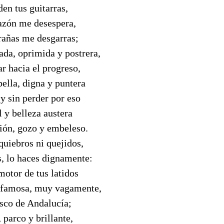
en tus guitarras,
razón me desespera,
ntrañas me desgarras;
ada, oprimida y postrera,
r hacia el progreso,
bella, digna y puntera
y sin perder por eso
l y belleza austera
sión, gozo y embeleso.
 quiebros ni quejidos,
s, lo haces dignamente:
 motor de tus latidos
o famosa, muy vagamente,
esco de Andalucía;
 parco y brillante,